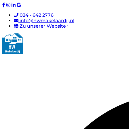
024 - 642 2776
info@hwmakelaardij.nl
Zu unserer Website ›