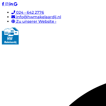
024 - 642 2776
info@hwmakelaardij.nl
Zu unserer Website ›